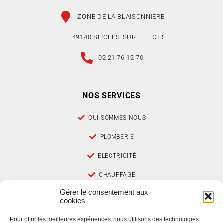
ZONE DE LA BLAISONNIÈRE
49140 SEICHES-SUR-LE-LOIR
02 21 76 12 70
NOS SERVICES
QUI SOMMES-NOUS
PLOMBERIE
ELECTRICITÉ
CHAUFFAGE
Gérer le consentement aux
CLIMATISATION
cookies
POMPES À CHALEUR
Pour offrir les meilleures expériences, nous utilisons des technologies