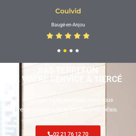
Coulvid
Baugé-en-Anjou
1
2
3
4
SAS TERREFON
A VOTRE SERVICE À TIERCÉ
Laissez-nous un message, nous vous
recontacterons dans les plus brefs délais.
02 21 76 12 70